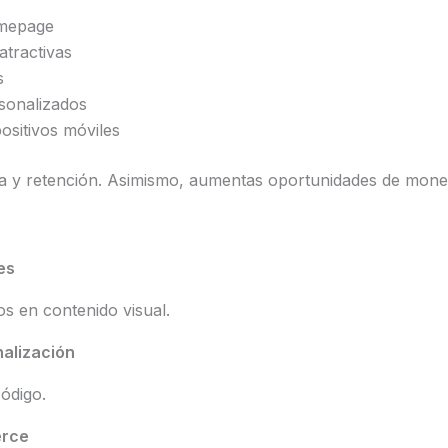
omepage
atractivas
s
sonalizados
ositivos móviles
ra y retención. Asimismo, aumentas oportunidades de monet
es
s en contenido visual.
alización
código.
erce