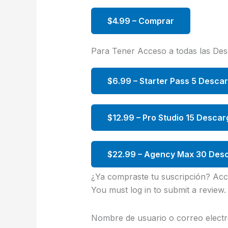
$4.99 – Comprar
Para Tener Acceso a todas las De
$6.99 – Starter Pass 5 Desca
$12.99 – Pro Studio 15 Descar
$22.99 – Agency Max 30 Desc
¿Ya compraste tu suscripción? Acc
You must log in to submit a review.
Nombre de usuario o correo electr