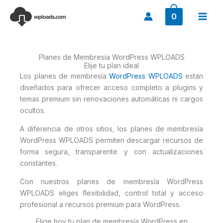
Ir
0
al
contenido
Planes de Membresía WordPress WPLOADS
Elije tu plan ideal
Los planes de membresía
WordPress
WPLOADS
están
diseñados para ofrecer acceso completo a plugins y
temas premium sin renovaciones automáticas ni cargos
ocultos.
A diferencia de otros sitios, los planes de membresía
WordPress WPLOADS permiten descargar recursos de
forma segura, transparente y con actualizaciones
constantes.
Con nuestros planes de membresía WordPress
WPLOADS eliges flexibilidad, control total y acceso
profesional a recursos premium para WordPress.
Elige hoy tu plan de membresía WordPress en