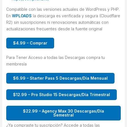
Compatible con las versiones actuales de WordPress y PHP.
En
WPLOADS
la descarga es verificada y segura (Cloudflare
R2) sin suscripciones ni renovaciones automáticas con
actualizaciones frecuentes desde la fuente original
$4.99 – Comprar
Para Tener Acceso a todas las Descargas compra tu
membresía
$6.99 – Starter Pass 5 Descargas/Día Mensual
$12.99 – Pro Studio 15 Descargas/Día Trimestral
$22.99 – Agency Max 30 Descargas/Día
Semestral
¿Ya compraste tu suscripción? Accede a todas las