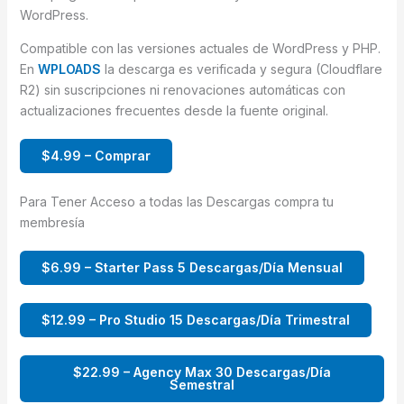
WordPress.
Compatible con las versiones actuales de WordPress y PHP.
En
WPLOADS
la descarga es verificada y segura (Cloudflare
R2) sin suscripciones ni renovaciones automáticas con
actualizaciones frecuentes desde la fuente original.
$4.99 – Comprar
Para Tener Acceso a todas las Descargas compra tu
membresía
$6.99 – Starter Pass 5 Descargas/Día Mensual
$12.99 – Pro Studio 15 Descargas/Día Trimestral
$22.99 – Agency Max 30 Descargas/Día
Semestral