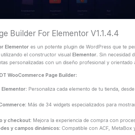
Builder For Elementor V1.1.4.4
r Elementor
es un potente plugin de WordPress que te per
tilizando el constructor visual
Elementor
. Sin necesidad 
ntas personalizadas con un diseño profesional y orientado 
de DT WooCommerce Page Builder:
n Elementor
: Personaliza cada elemento de tu tienda, desde
ooCommerce
: Más de 34 widgets especializados para mostrar 
to y checkout
: Mejora la experiencia de compra con proce
odes y campos dinámicos
: Compatible con ACF, MetaBox y