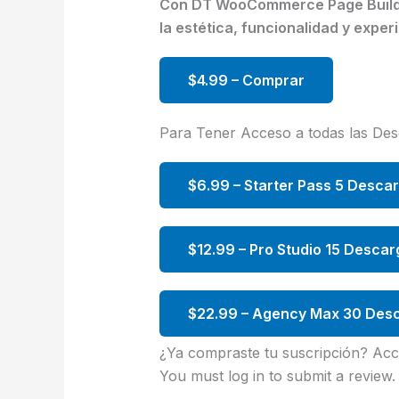
Con DT WooCommerce Page Builder f
la estética, funcionalidad y experi
$4.99 – Comprar
Para Tener Acceso a todas las De
$6.99 – Starter Pass 5 Desca
$12.99 – Pro Studio 15 Descar
$22.99 – Agency Max 30 Desc
¿Ya compraste tu suscripción? Acc
You must log in to submit a review.