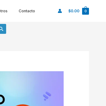
tros
Contacto
$0.00
0