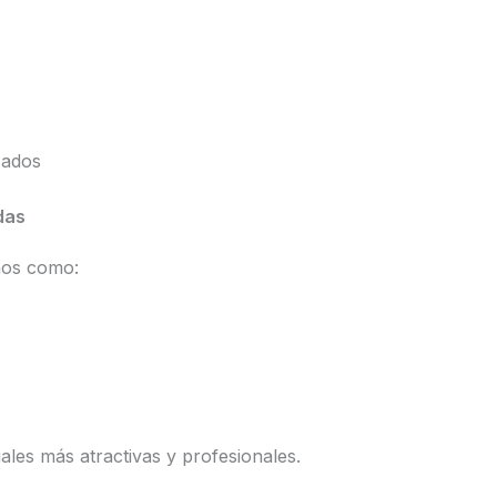
zados
das
nos como:
ales más atractivas y profesionales.