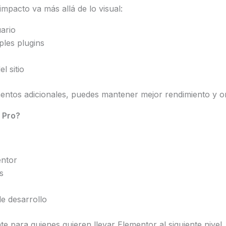
mpacto va más allá de lo visual:
uario
ples plugins
l sitio
entos adicionales, puedes mantener mejor rendimiento y o
 Pro?
entor
s
e desarrollo
 para quienes quieren llevar Elementor al siguiente nivel.