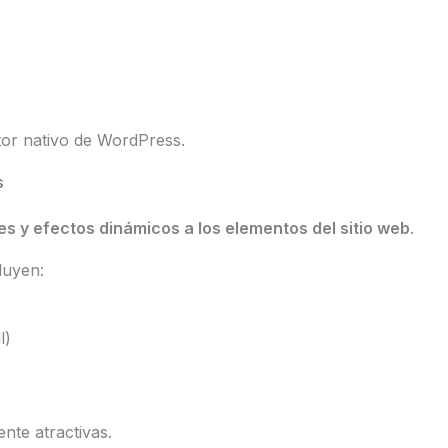
itor nativo de WordPress.
s
s y efectos dinámicos a los elementos del sitio web
.
luyen:
l)
nte atractivas.