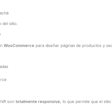
caché
del sitio.
e
on
WooCommerce
para diseñar páginas de productos y sec
zadas
rce
hift son
totalmente responsive
, lo que permite que el sit