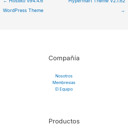
←
Hostiko v94.4.6
Hypermart Theme V2.1.62
WordPress Theme
→
Compañía
Nosotros
Membresias
El Equipo
Productos