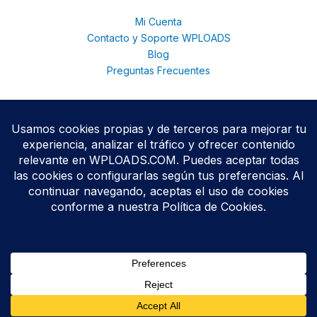
Mi Cuenta
Contacto y Soporte WPLOADS
Blog
Preguntas Frecuentes
© 2026 WPloads | Descarga Plugins y Temas Premium para
WordPress | Acceso Total con Membresía. © 2025
Todos los productos se distribuyen bajo licencias
GPL/GNU
,
conforme a las políticas oficiales de WordPress.org.
WPLOADS no está afiliado ni respaldado por terceros
desarrolladores.