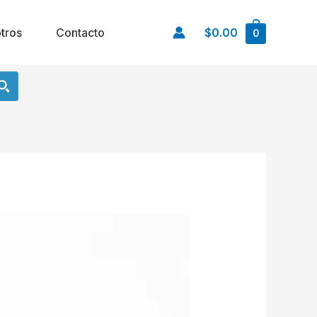
tros
Contacto
$0.00
0