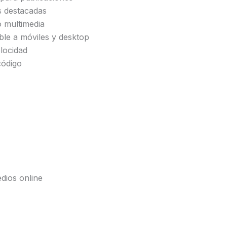
s destacadas
o multimedia
le a móviles y desktop
locidad
código
dios online