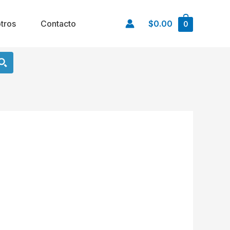
tros
Contacto
$0.00
0