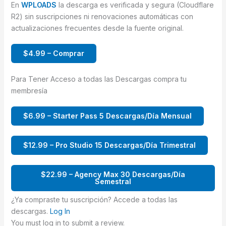
En
WPLOADS
la descarga es verificada y segura (Cloudflare
R2) sin suscripciones ni renovaciones automáticas con
actualizaciones frecuentes desde la fuente original.
$4.99 – Comprar
Para Tener Acceso a todas las Descargas compra tu
membresía
$6.99 – Starter Pass 5 Descargas/Día Mensual
$12.99 – Pro Studio 15 Descargas/Día Trimestral
$22.99 – Agency Max 30 Descargas/Día
Semestral
¿Ya compraste tu suscripción? Accede a todas las
descargas.
Log In
You must log in to submit a review.