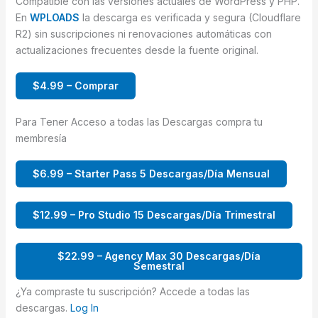
Compatible con las versiones actuales de WordPress y PHP.
En
WPLOADS
la descarga es verificada y segura (Cloudflare
R2) sin suscripciones ni renovaciones automáticas con
actualizaciones frecuentes desde la fuente original.
$4.99 – Comprar
Para Tener Acceso a todas las Descargas compra tu
membresía
$6.99 – Starter Pass 5 Descargas/Día Mensual
$12.99 – Pro Studio 15 Descargas/Día Trimestral
$22.99 – Agency Max 30 Descargas/Día
Semestral
¿Ya compraste tu suscripción? Accede a todas las
descargas.
Log In