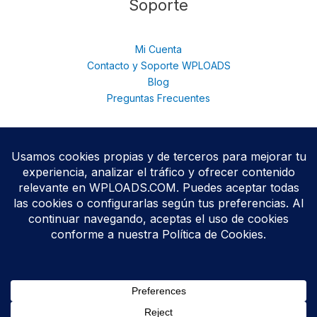
Soporte
Mi Cuenta
Contacto y Soporte WPLOADS
Blog
Preguntas Frecuentes
© 2026 WPloads | Descarga Plugins y Temas Premium para
WordPress | Acceso Total con Membresía. © 2025
Todos los productos se distribuyen bajo licencias
GPL/GNU
,
conforme a las políticas oficiales de WordPress.org.
WPLOADS no está afiliado ni respaldado por terceros
desarrolladores.