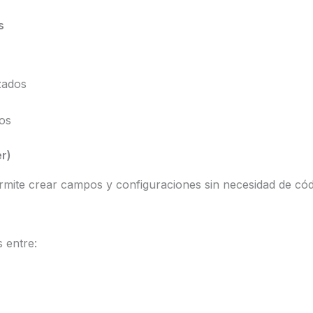
s
zados
os
er)
ermite crear campos y configuraciones sin necesidad de cód
 entre: