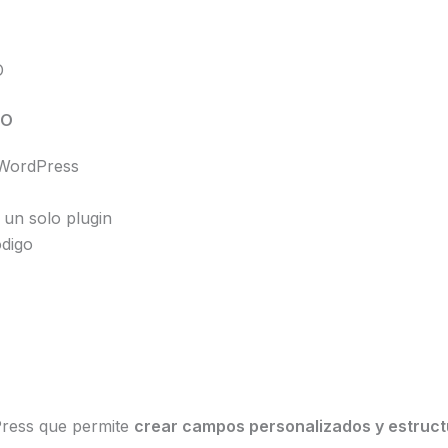
O
IO
 WordPress
 un solo plugin
ódigo
Press que permite
crear campos personalizados y estruc