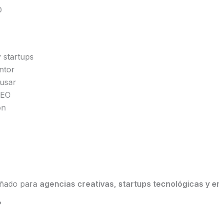
O
 startups
ntor
 usar
SEO
ón
eñado para
agencias creativas, startups tecnológicas y e
?