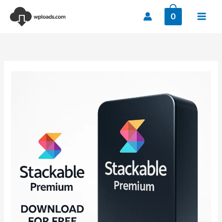
Ir
0
al
contenido