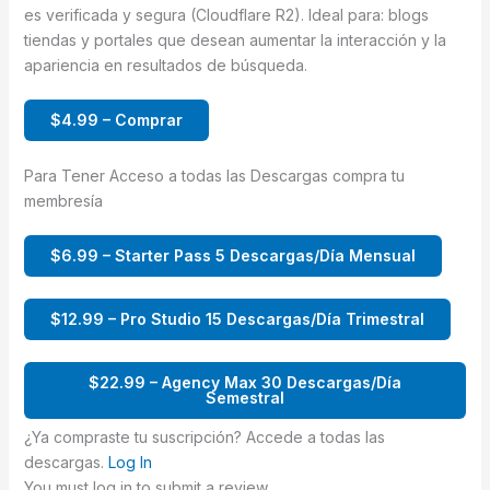
es verificada y segura (Cloudflare R2). Ideal para: blogs
tiendas y portales que desean aumentar la interacción y la
apariencia en resultados de búsqueda.
$4.99 – Comprar
Para Tener Acceso a todas las Descargas compra tu
membresía
$6.99 – Starter Pass 5 Descargas/Día Mensual
$12.99 – Pro Studio 15 Descargas/Día Trimestral
$22.99 – Agency Max 30 Descargas/Día
Semestral
¿Ya compraste tu suscripción? Accede a todas las
descargas.
Log In
You must log in to submit a review.