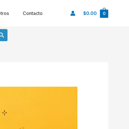
tros
Contacto
$0.00
0