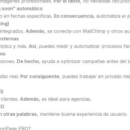
 imágenes profesionales.
Por lo tanto
, no necesitas recurso
 soon” automático
do en fechas específicas.
En consecuencia
, automatiza el 
ing)
 integrados.
Además
, se conecta con MailChimp y otros a
externas
lytics y más.
Así
, puedes medir y automatizar procesos fác
dos
rsiones.
De hecho
, ayuda a optimizar campañas antes del 
itio real.
Por consiguiente
, puedes trabajar en privado mie
l)
 clientes.
Además
, es ideal para agencias.
EO
n otras palabras
, mantiene buena experiencia de usuario.
tionPage PRO?