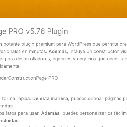
e PRO v5.76 Plugin
n potente plugin premium para WordPress que permite cre
fesionales en minutos.
Además
, incluye un constructor visu
eal para desarrolladores, agencias y negocios que necesitan 
idamente.
 UnderConstructionPage PRO
e forma rápida.
De esta manera
, puedes diseñar páginas p
eñadas
s listos para usar.
Además
, puedes personalizarlos fácil
ncluidas