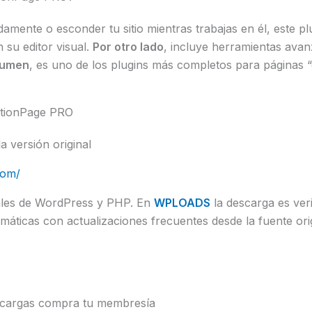
damente o esconder tu sitio mientras trabajas en él, este p
n su editor visual.
Por otro lado
, incluye herramientas avan
sumen
, es uno de los plugins más completos para páginas
ctionPage PRO
a versión original
com/
uales de WordPress y PHP. En
WPLOADS
la descarga es veri
áticas con actualizaciones frecuentes desde la fuente orig
scargas compra tu membresía