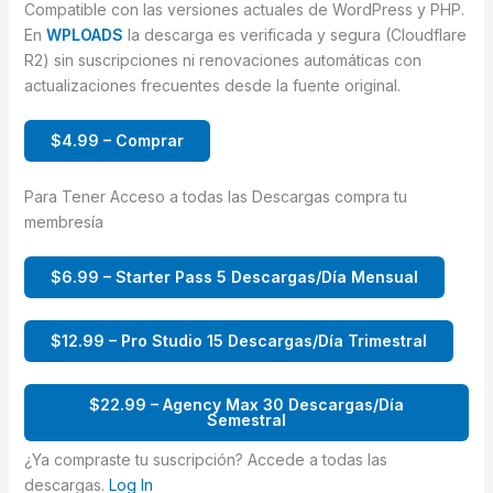
Compatible con las versiones actuales de WordPress y PHP.
En
WPLOADS
la descarga es verificada y segura (Cloudflare
R2) sin suscripciones ni renovaciones automáticas con
actualizaciones frecuentes desde la fuente original.
$4.99 – Comprar
Para Tener Acceso a todas las Descargas compra tu
membresía
$6.99 – Starter Pass 5 Descargas/Día Mensual
$12.99 – Pro Studio 15 Descargas/Día Trimestral
$22.99 – Agency Max 30 Descargas/Día
Semestral
¿Ya compraste tu suscripción? Accede a todas las
descargas.
Log In