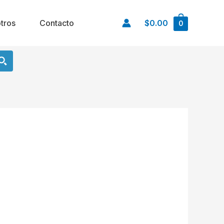
tros
Contacto
$0.00
0