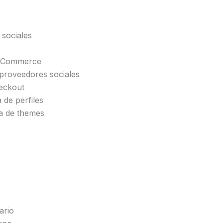
 sociales
ooCommerce
proveedores sociales
eckout
 de perfiles
a de themes
ario