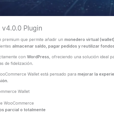
v4.0.0 Plugin
n premium que permite añadir un
monedero virtual (wallet
lientes
almacenar saldo, pagar pedidos y reutilizar fondo
ectamente con
WordPress
, ofreciendo una solución ideal pa
 de fidelización.
WooCommerce Wallet está pensado para
mejorar la experi
sión
.
ommerce Wallet
s de WooCommerce
s parcial o totalmente