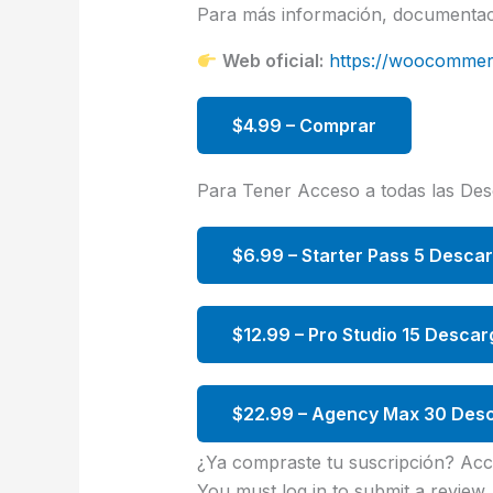
Para más información, documentació
Web oficial:
https://woocommer
$4.99 – Comprar
Para Tener Acceso a todas las De
$6.99 – Starter Pass 5 Desca
$12.99 – Pro Studio 15 Descar
$22.99 – Agency Max 30 Desc
¿Ya compraste tu suscripción? Acc
You must log in to submit a review.