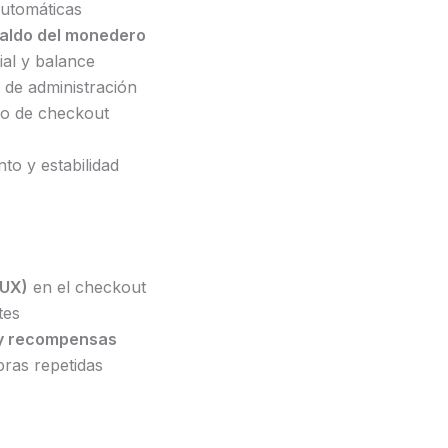
utomáticas
aldo del monedero
ial y balance
 de administración
so de checkout
to y estabilidad
(UX)
en el checkout
tes
 y recompensas
ras repetidas