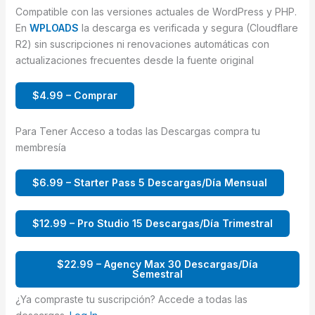
Compatible con las versiones actuales de WordPress y PHP.
En
WPLOADS
la descarga es verificada y segura (Cloudflare
R2) sin suscripciones ni renovaciones automáticas con
actualizaciones frecuentes desde la fuente original
$4.99 – Comprar
Para Tener Acceso a todas las Descargas compra tu
membresía
$6.99 – Starter Pass 5 Descargas/Día Mensual
$12.99 – Pro Studio 15 Descargas/Día Trimestral
$22.99 – Agency Max 30 Descargas/Día
Semestral
¿Ya compraste tu suscripción? Accede a todas las