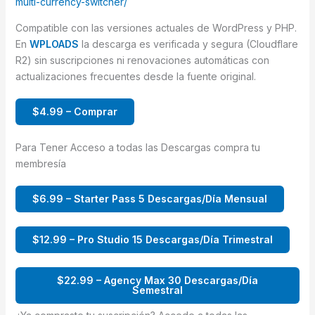
multi-currency-switcher/
Compatible con las versiones actuales de WordPress y PHP.
En
WPLOADS
la descarga es verificada y segura (Cloudflare
R2) sin suscripciones ni renovaciones automáticas con
actualizaciones frecuentes desde la fuente original.
$4.99 – Comprar
Para Tener Acceso a todas las Descargas compra tu
membresía
$6.99 – Starter Pass 5 Descargas/Día Mensual
$12.99 – Pro Studio 15 Descargas/Día Trimestral
$22.99 – Agency Max 30 Descargas/Día
Semestral