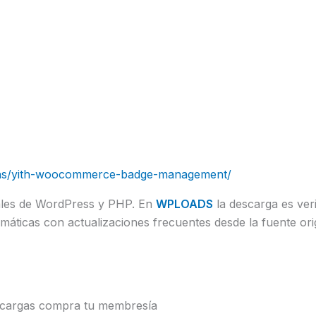
gins/yith-woocommerce-badge-management/
uales de WordPress y PHP. En
WPLOADS
la descarga es veri
áticas con actualizaciones frecuentes desde la fuente orig
scargas compra tu membresía