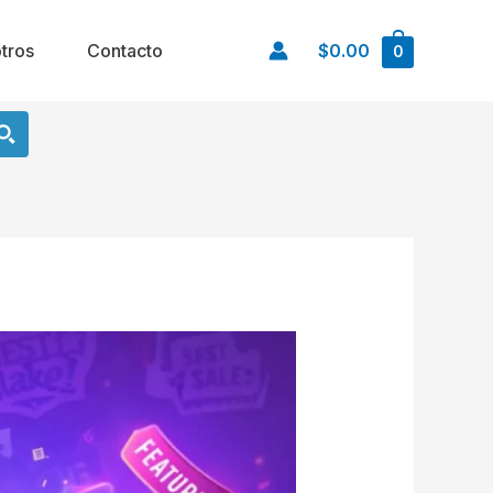
tros
Contacto
$0.00
0