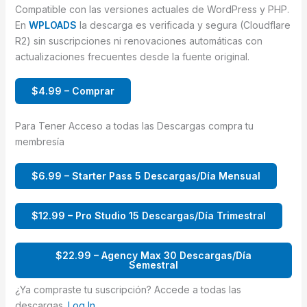
Compatible con las versiones actuales de WordPress y PHP.
En
WPLOADS
la descarga es verificada y segura (Cloudflare
R2) sin suscripciones ni renovaciones automáticas con
actualizaciones frecuentes desde la fuente original.
$4.99 – Comprar
Para Tener Acceso a todas las Descargas compra tu
membresía
$6.99 – Starter Pass 5 Descargas/Día Mensual
$12.99 – Pro Studio 15 Descargas/Día Trimestral
$22.99 – Agency Max 30 Descargas/Día
Semestral
¿Ya compraste tu suscripción? Accede a todas las
descargas.
Log In