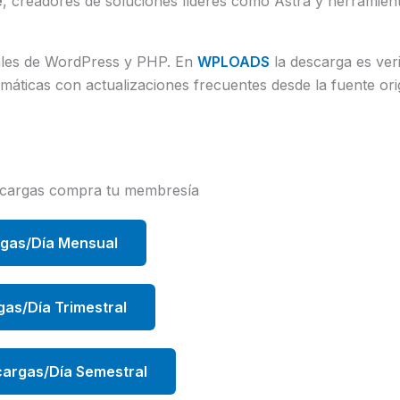
e
, creadores de soluciones líderes como Astra y herramient
uales de WordPress y PHP. En
WPLOADS
la descarga es veri
áticas con actualizaciones frecuentes desde la fuente orig
scargas compra tu membresía
rgas/Día Mensual
gas/Día Trimestral
argas/Día Semestral