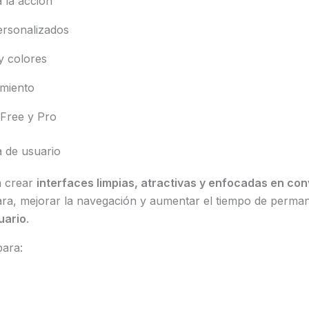
a la acción
ersonalizados
y colores
imiento
 Free y Pro
a de usuario
a crear
interfaces limpias, atractivas y enfocadas en co
ara, mejorar la navegación y aumentar el tiempo de perman
uario
.
para: