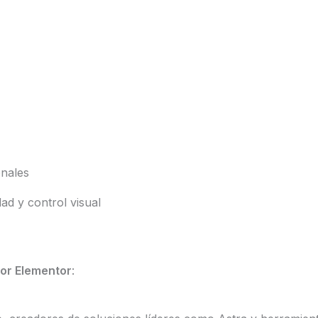
onales
ad y control visual
for Elementor
: