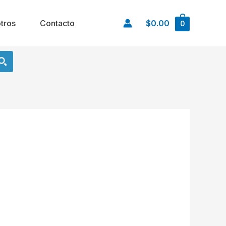
tros
Contacto
$0.00
0