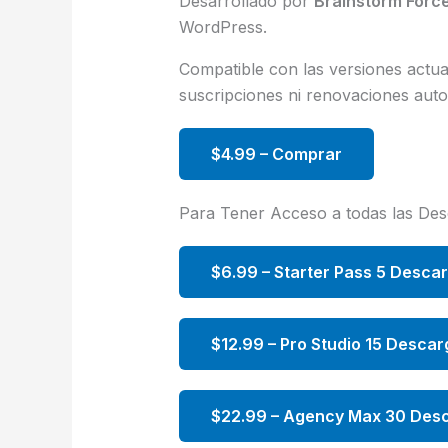
Desarrollado por
Brainstorm Forc
WordPress.
Compatible con las versiones act
suscripciones ni renovaciones autom
$4.99 – Comprar
Para Tener Acceso a todas las De
$6.99 – Starter Pass 5 Desca
$12.99 – Pro Studio 15 Descar
$22.99 – Agency Max 30 Desc