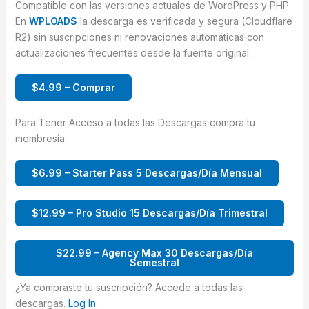
Compatible con las versiones actuales de WordPress y PHP.
En
WPLOADS
la descarga es verificada y segura (Cloudflare
R2) sin suscripciones ni renovaciones automáticas con
actualizaciones frecuentes desde la fuente original.
$4.99 – Comprar
Para Tener Acceso a todas las Descargas compra tu
membresía
$6.99 – Starter Pass 5 Descargas/Día Mensual
$12.99 – Pro Studio 15 Descargas/Día Trimestral
$22.99 – Agency Max 30 Descargas/Día
Semestral
¿Ya compraste tu suscripción? Accede a todas las
descargas.
Log In