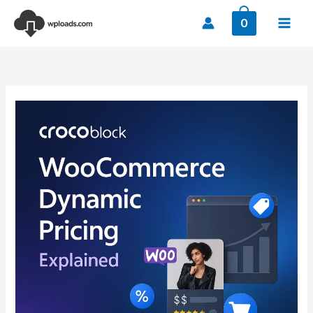
Ir
0
al
contenido