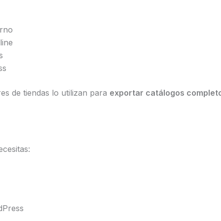
erno
line
s
ss
s de tiendas lo utilizan para
exportar catálogos complet
cesitas:
dPress