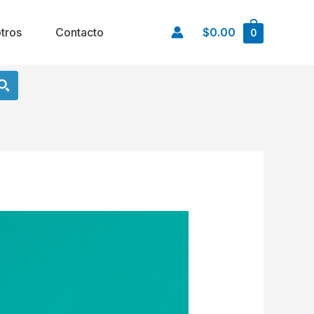
tros
Contacto
$0.00
0