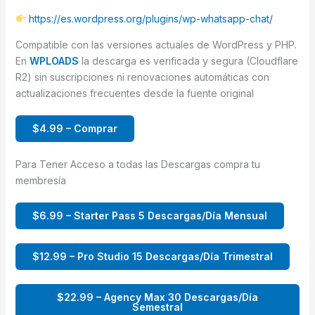
https://es.wordpress.org/plugins/wp-whatsapp-chat/
Compatible con las versiones actuales de WordPress y PHP.
En
WPLOADS
la descarga es verificada y segura (Cloudflare
R2) sin suscripciones ni renovaciones automáticas con
actualizaciones frecuentes desde la fuente original
$4.99 – Comprar
Para Tener Acceso a todas las Descargas compra tu
membresía
$6.99 – Starter Pass 5 Descargas/Día Mensual
$12.99 – Pro Studio 15 Descargas/Día Trimestral
$22.99 – Agency Max 30 Descargas/Día
Semestral