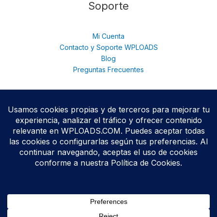
Soporte
Mi Cuenta
Contacto y Soporte WPLOADS
Blog
Preguntas Frecuentes
© 2026 WPloads | Descarga Plugins y Temas Premium para
WordPress | Acceso Total con Membresía. © 2025
Todos los productos se distribuyen bajo licencias
GPL/GNU
,
conforme a las políticas oficiales de WordPress.org.
WPLOADS no está afiliado ni respaldado por terceros
desarrolladores.